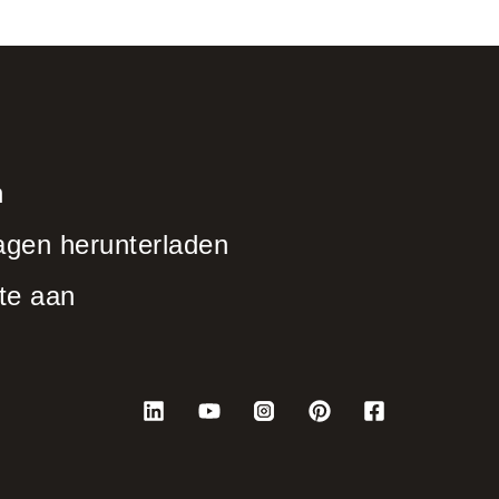
n
agen herunterladen
te aan