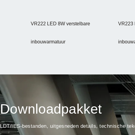
VR222 LED 8W verstelbare
VR223 
inbouwarmatuur
inbouw
Downloadpakket
LDT/IES-bestanden, uitgesneden details, technische tek