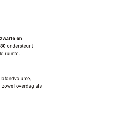
zwarte en
 80
ondersteunt
de ruimte.
 plafondvolume,
s, zowel overdag als