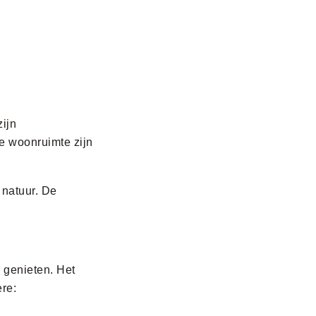
zijn
ve woonruimte zijn
 natuur. De
 genieten. Het
ere: