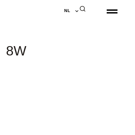
EN
NL
DE
8W