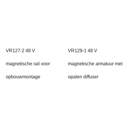
VR127-2 48 V
VR129-1 48 V
magnetische rail voor
magnetische armatuur met
opbouwmontage
opalen diffuser