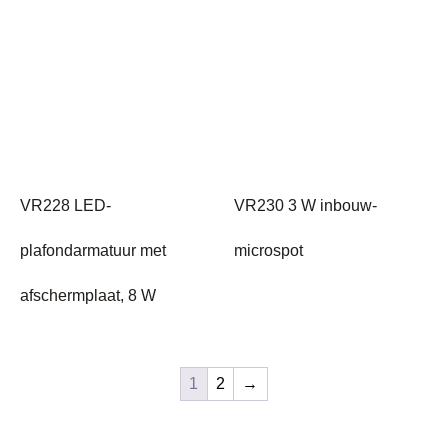
VR228 LED-
VR230 3 W inbouw-
plafondarmatuur met
microspot
afschermplaat, 8 W
1
2
→