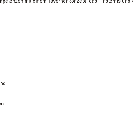
mpetenzen mit einem Tavernenkonzept, das Finsternis und 
und
em