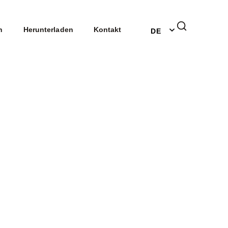
EN
n
Herunterladen
Kontakt
DE
NL