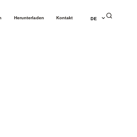
EN
n
Herunterladen
Kontakt
DE
NL