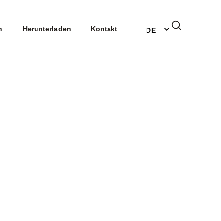
EN
n
Herunterladen
Kontakt
DE
NL