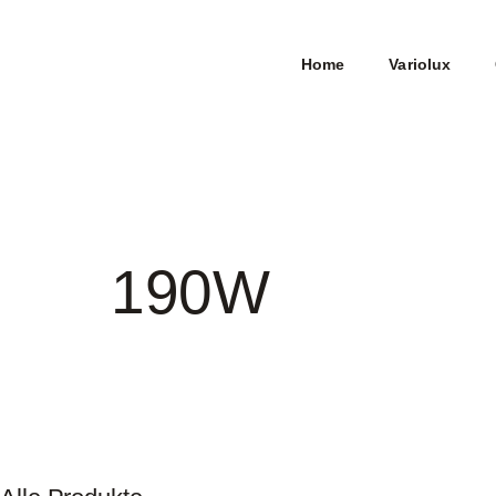
Home
Variolux
190W