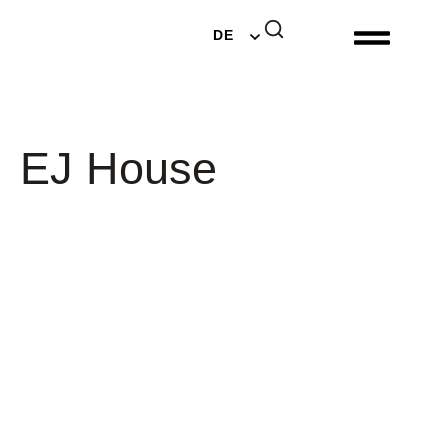
EN
DE
NL
EJ House