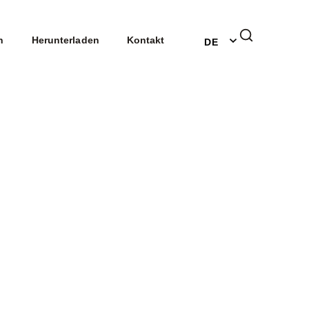
EN
n
Herunterladen
Kontakt
DE
NL