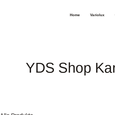
Home
Variolux
YDS Shop Ka