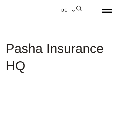
EN
DE
NL
Pasha Insurance
HQ